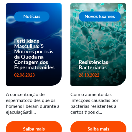
Notícias
Novos Exames
Fertilidade
Masculina: 5
Motivos por trás
da Queda na
Contagem dos
Resistências
Espermatozoides
Bacterianas
02.06.2023
26.10.2022
A concentração de
Com o aumento das
espermatozoides que os
infecções causadas por
homens liberam durante a
bactérias resistentes a
ejaculaç&atil...
certos tipos d...
Saiba mais
Saiba mais