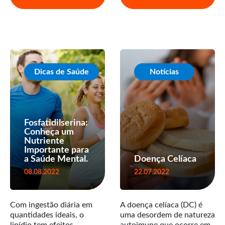
Dicas de Saúde
Notícias
Fosfatidilserina:
Conheça um
Nutriente
Importante para
a Saúde Mental.
Doença Celíaca
08.08.2022
22.07.2022
Com ingestão diária em
A doença celíaca (DC) é
quantidades ideais, o
uma desordem de natureza
lipídio tem efeitos
autoimune que ocorre em