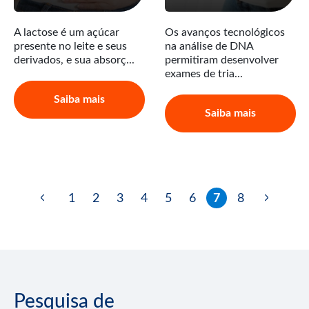
A lactose é um açúcar
Os avanços tecnológicos
presente no leite e seus
na análise de DNA
derivados, e sua absorç...
permitiram desenvolver
exames de tria...
Saiba mais
Saiba mais
1
2
3
4
5
6
7
8
Pesquisa de